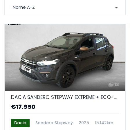
Nome A-Z
18
DACIA SANDERO STEPWAY EXTREME + ECO-G 100CV PRETO
€17.950
Dacia
Sandero Stepway
2025
15.142km