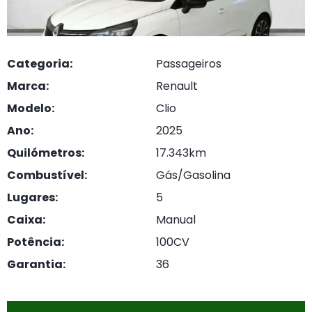
Categoria:
Passageiros
Marca:
Renault
Modelo:
Clio
Ano:
2025
1
/
19
Quilómetros:
17.343km
Combustível:
Gás/Gasolina
Lugares:
5
Caixa:
Manual
Potência:
100CV
Garantia:
36