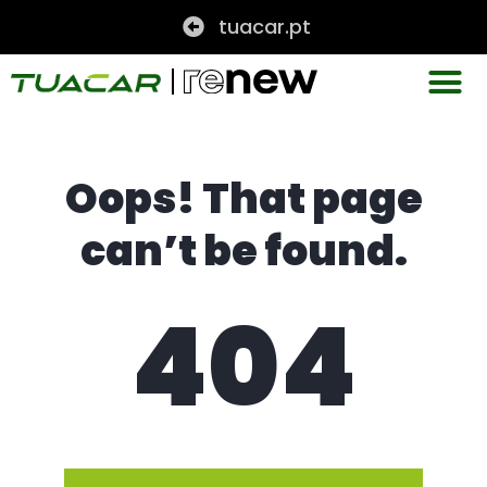
tuacar.pt
Oops! That page
can’t be found.
404